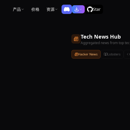
产品
价格
资源
Star
Tech News Hub
Aggregated news from top te
Hacker News
Lobsters