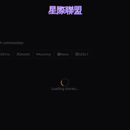
星際聯盟
ch communities
DEV.to
Reddit
Lemmy
News
GDELT
Loading stories...